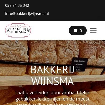
058 84 35 342
info@bakkerijwijnsma.nl
|
0
BAKKERIJ
WIJNSMA
Laat u verleiden door ambachtelijk
gebakken lekkernijen en de meest