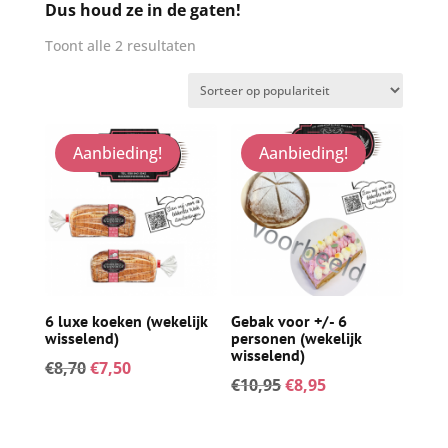
Dus houd ze in de gaten!
Gesorteerd
Toont alle 2 resultaten
op
populariteit
Aanbieding!
Aanbieding!
6 luxe koeken (wekelijk
Gebak voor +/- 6
wisselend)
personen (wekelijk
wisselend)
Oorspronkelijke
Huidige
€
8,70
€
7,50
Oorspronkelijke
Huidige
€
10,95
€
8,95
prijs
prijs
prijs
prijs
was:
is:
was:
is:
€8,70.
€7,50.