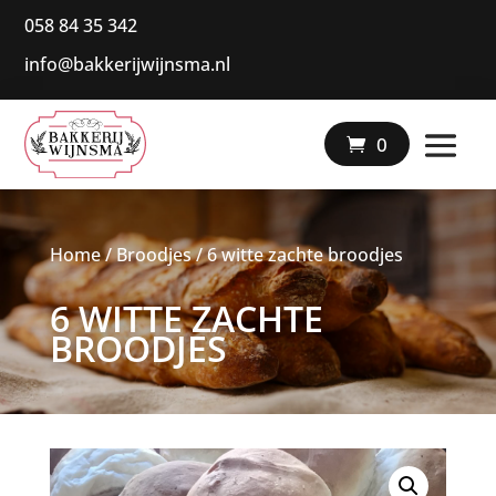
058 84 35 342
info@bakkerijwijnsma.nl
|
0
Home
/
Broodjes
/ 6 witte zachte broodjes
6 WITTE ZACHTE
BROODJES