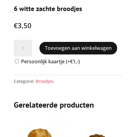
6 witte zachte broodjes
€
3,50
6
Toevoegen aan winkelwagen
witte
zachte
Persoonlijk kaartje (+€1,-)
broodjes
aantal
Categorie:
Broodjes
Gerelateerde producten