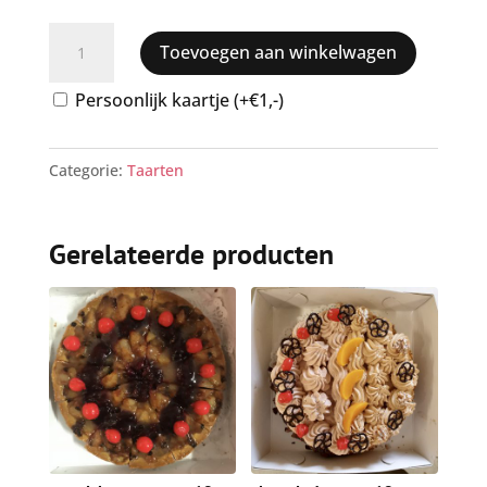
Aardbeislof
Toevoegen aan winkelwagen
6
personen
Persoonlijk kaartje (+€1,-)
aantal
Categorie:
Taarten
Gerelateerde producten