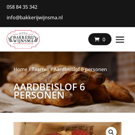
058 84 35 342
info@bakkerijwijnsma.nl
|
0
Home
/
Taarten
/ Aardbeislof 6 personen
AARDBEISLOF 6
PERSONEN