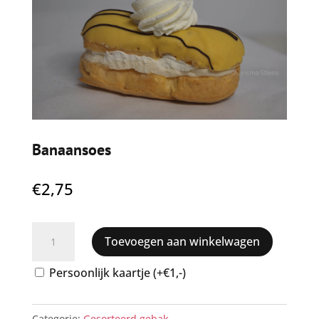
Banaansoes
€
2,75
Banaansoes
Toevoegen aan winkelwagen
aantal
Persoonlijk kaartje (+€1,-)
Categorie:
Gesorteerd gebak