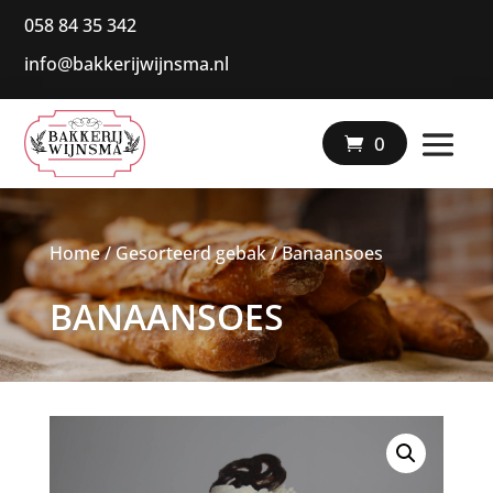
058 84 35 342
info@bakkerijwijnsma.nl
|
0
Home
/
Gesorteerd gebak
/ Banaansoes
BANAANSOES