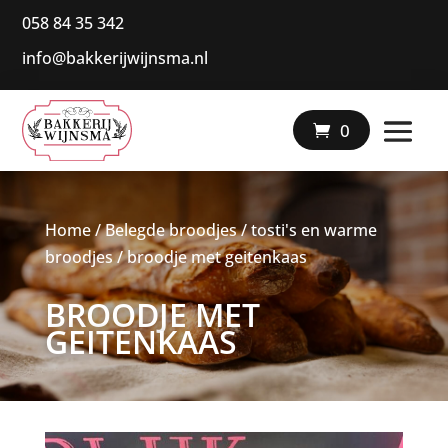
058 84 35 342
info@bakkerijwijnsma.nl
|
0
Home
/
Belegde broodjes / tosti's en warme
broodjes
/ broodje met geitenkaas
BROODJE MET
GEITENKAAS