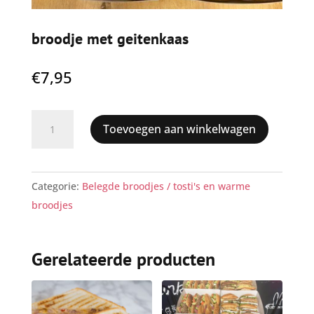
broodje met geitenkaas
€
7,95
broodje
Toevoegen aan winkelwagen
met
geitenkaas
aantal
Categorie:
Belegde broodjes / tosti's en warme
broodjes
Gerelateerde producten