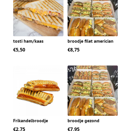
tosti ham/kaas
broodje filet americian
€
5,50
€
8,75
Frikandelbroodje
broodje gezond
€
2,75
€
7,95