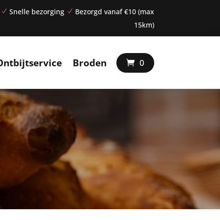
Snelle bezorging
Bezorgd vanaf €10 (max
N
N
15km)
Ontbijtservice
Broden
0