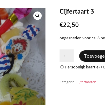
Cijfertaart 3
€
22,50
ongesneden voor ca. 8 p
Cijfertaart
Toevoege
3
aantal
Persoonlijk kaartje (+€
Categorie:
Cijfertaarten