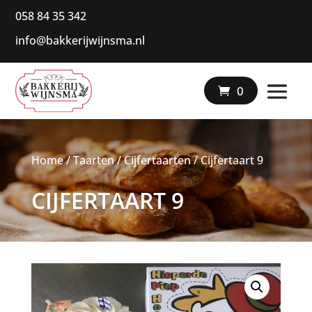
058 84 35 342
info@bakkerijwijnsma.nl
|
0
Home
/
Taarten
/
Cijfertaarten
/ Cijfertaart 9
CIJFERTAART 9