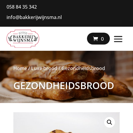
058 84 35 342
info@bakkerijwijnsma.nl
|
0
Home
/
Luxe brood
/ Gezondheidsbrood
GEZONDHEIDSBROOD