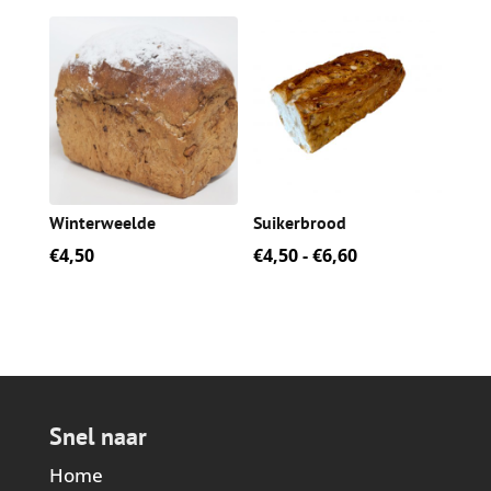
tot
€6,95
Winterweelde
Suikerbrood
Prijsklasse:
€
4,50
€
4,50
-
€
6,60
€4,50
tot
€6,60
Snel naar
Home