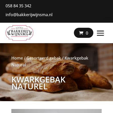
058 84 35 342
info@bakkerijwijnsma.nl
|
0
Home
/
Gesorteerd gebak
/ Kwarkgebak
Naturel
KWARKGEBAK
NATUREL