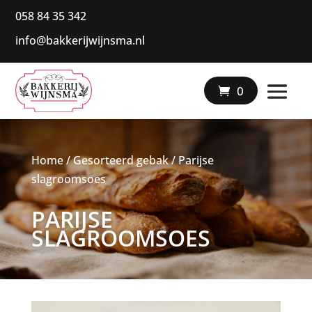
058 84 35 342
info@bakkerijwijnsma.nl
|
0
Home
/
Gesorteerd gebak
/ Parijse
slagroomsoes
PARIJSE
SLAGROOMSOES