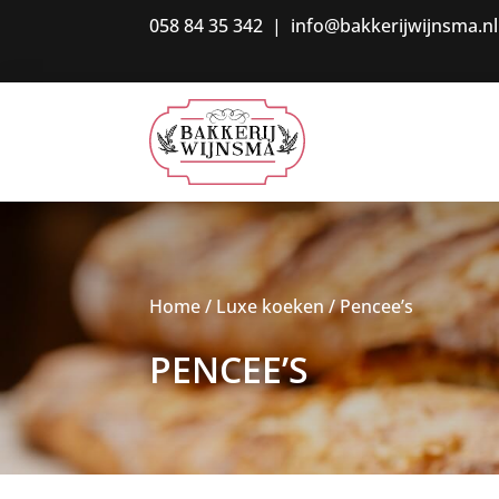
058 84 35 342
|
info@bakkerijwijnsma.nl
Home
/
Luxe koeken
/ Pencee’s
PENCEE’S