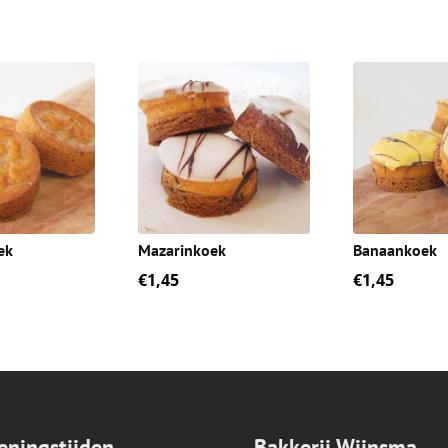
ek
Mazarinkoek
Banaankoek
€
1,45
€
1,45
eningstijden
Bakkerij Wijnsma