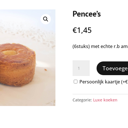
Pencee’s
€
1,45
(6stuks) met echte r.b am
Pencee’s
Toevoege
aantal
Persoonlijk kaartje (+€
Categorie:
Luxe koeken