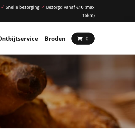
Snelle bezorging
Bezorgd vanaf €10 (max
N
N
15km)
Ontbijtservice
Broden
0