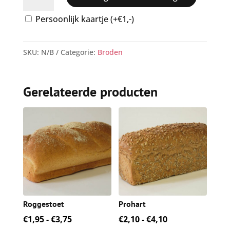
witbrood
aantal
Persoonlijk kaartje (+€1,-)
SKU:
N/B
Categorie:
Broden
Gerelateerde producten
Roggestoet
Prohart
Prijsklasse:
Prijsklasse:
€
1,95
-
€
3,75
€
2,10
-
€
4,10