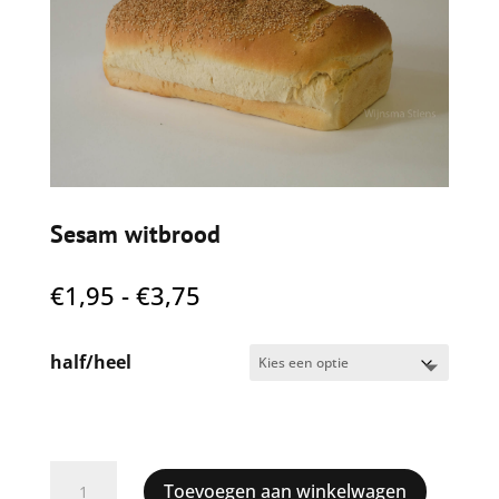
Sesam witbrood
Prijsklasse:
€
1,95
-
€
3,75
€1,95
tot
half/heel
€3,75
Sesam
Toevoegen aan winkelwagen