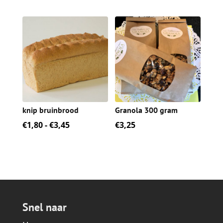
€1,95
€2,10
tot
tot
€3,75
€4,10
knip bruinbrood
Granola 300 gram
Prijsklasse:
€
1,80
-
€
3,45
€
3,25
€1,80
tot
€3,45
Snel naar