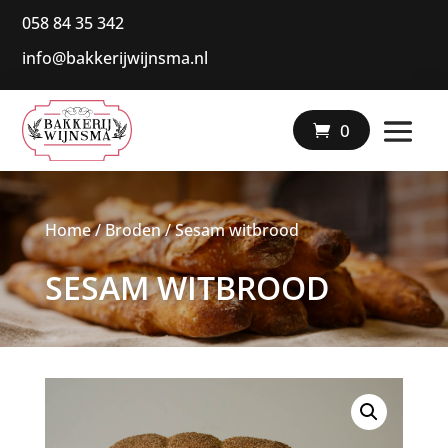
058 84 35 342
info@bakkerijwijnsma.nl
|
0
Home
/
Broden
/ Sesam witbrood
SESAM WITBROOD