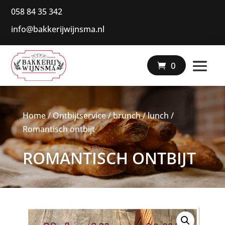
058 84 35 342
info@bakkerijwijnsma.nl
|
0
Home
/
Ontbijtservice / brunch / lunch
/
Romantisch ontbijt
ROMANTISCH ONTBIJT