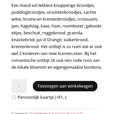
Een mand vol lekkere knapperige broodjes,
puddingbroodjes, vruchtenbroodjes, zachte
witte, bruine en krentenbroodjes, croissants,
jam, hagelslag, kaas, ham, roomboter, gekookt
eitjes, beschuit, roggebrood, granola,
knäckebröd, jus d΄Orange, suikerbrood,
krentenbrood. Het ontbijt is zo ruim dat er ook
wel 2 kinderen van mee kunnen eten. Bij het
romantische ontbijt zit ook een rode roos van
de lokale bloemist en eigengemaakte bonbons.
Romantisch
Toevoegen aan winkelwagen
ontbijt
aantal
Persoonlijk kaartje (+€1,-)
Categorie:
Ontbijtservice / brunch / lunch