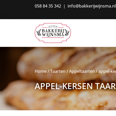
058 84 35 342
|
info@bakkerijwijnsma.nl
Home
/
Taarten
/
Appeltaarten
/ appel-ke
APPEL-KERSEN TAAR