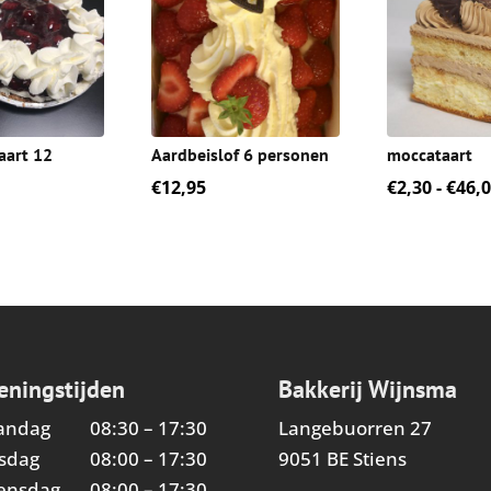
aart 12
Aardbeislof 6 personen
moccataart
€
12,95
€
2,30
-
€
46,
eningstijden
Bakkerij Wijnsma
andag
08:30 – 17:30
Langebuorren 27
sdag
08:00 – 17:30
9051 BE Stiens
ensdag
08:00 – 17:30