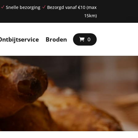
Snelle bezorging
Bezorgd vanaf €10 (max
N
N
15km)
Ontbijtservice
Broden
0