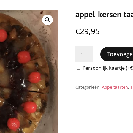
appel-kersen ta
€
29,95
appel-
Toevoege
kersen
taart
Persoonlijk kaartje (+€
12
personen
Categorieën:
Appeltaarten
,
T
aantal