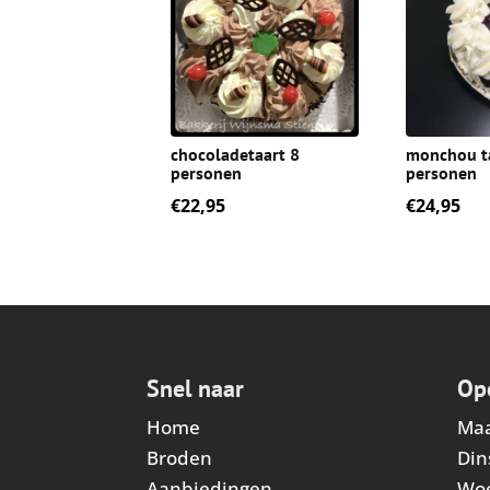
chocoladetaart 8
monchou t
personen
personen
€
22,95
€
24,95
Snel naar
Op
Home
Ma
Broden
Din
Aanbiedingen
Wo