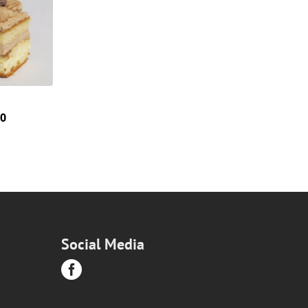
Prijsklasse:
00
€2,30
tot
€46,00
Social Media
