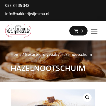
058 84 35 342
info@bakkerijwijnsma.nl
|
0
Home
/
Gesorteerd gebak
/ Hazelnootschuim
HAZELNOOTSCHUIM