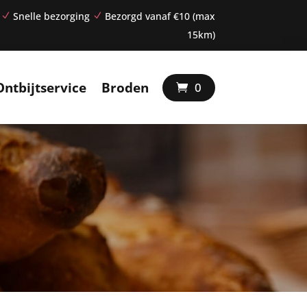
Snelle bezorging
Bezorgd vanaf €10 (max
N
N
15km)
Ontbijtservice
Broden
0