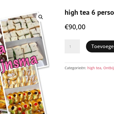
high tea 6 pers
€
90,00
high
Toevoege
tea
6
personen
Categorieën:
high tea
,
Ontbij
aantal