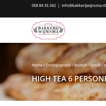
058 84 35 342
|
info@bakkerijwijnsma.nl
Home
/
Ontbijtservice / brunch / lunch
/ 
HIGH TEA 6 PERSON