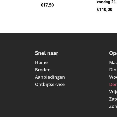
zondag 21 
€
17,50
€
110,00
Snel naar
Op
Home
Ma
Broden
Din
Aanbiedingen
Wo
Ontbijtservice
Do
Vri
Zat
Zo