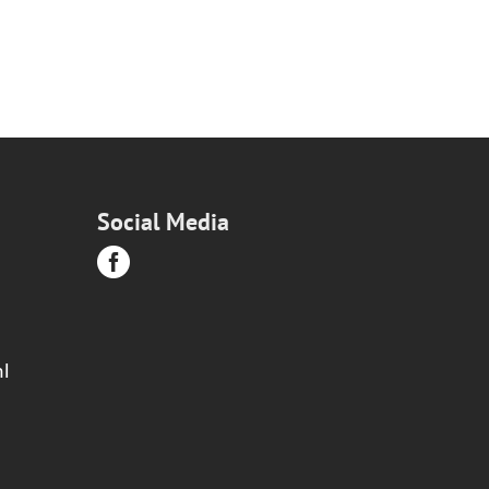
Social Media

l