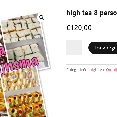
high tea 8 pers
€
120,00
high
Toevoege
tea
8
personen
Categorieën:
high tea
,
Ontbij
aantal