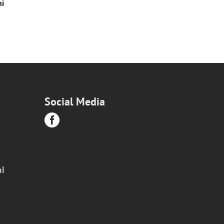
ni
Social Media

l