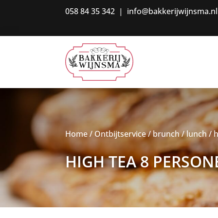
058 84 35 342
|
info@bakkerijwijnsma.nl
Home
/
Ontbijtservice / brunch / lunch
/ 
HIGH TEA 8 PERSON