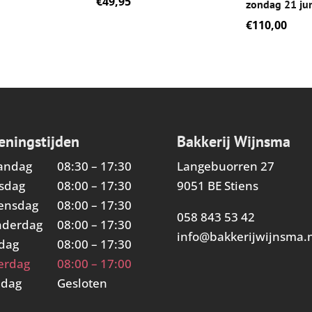
€
49,95
zondag 21 ju
€
110,00
eningstijden
Bakkerij Wijnsma
andag
08:30 – 17:30
Langebuorren 27
sdag
08:00 – 17:30
9051 BE Stiens
ensdag
08:00 – 17:30
058 843 53 42
nderdag
08:00 – 17:30
info@bakkerijwijnsma.n
jdag
08:00 – 17:30
erdag
08:00 – 17:00
ndag
Gesloten