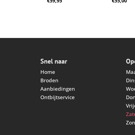
€
59,95
€
55,00
Snel naar
Op
Home
Ma
Broden
Din
Aanbiedingen
Wo
Ontbijtservice
Do
Vri
Zat
Zo