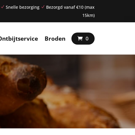
Snelle bezorging
Bezorgd vanaf €10 (max
N
N
15km)
Ontbijtservice
Broden
0