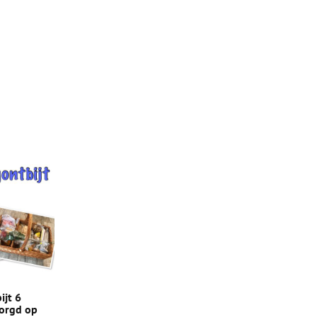
ijt 6
orgd op