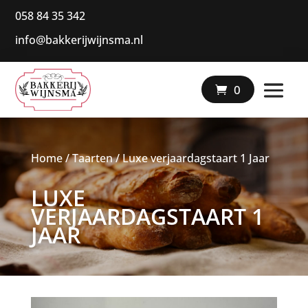
058 84 35 342
info@bakkerijwijnsma.nl
|
0
Home
/
Taarten
/ Luxe verjaardagstaart 1 Jaar
LUXE
VERJAARDAGSTAART 1
JAAR