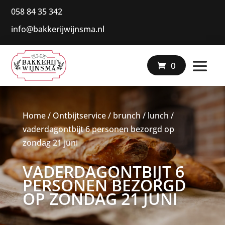
058 84 35 342
info@bakkerijwijnsma.nl
|
0
Home
/
Ontbijtservice / brunch / lunch
/
vaderdagontbijt 6 personen bezorgd op
zondag 21 juni
VADERDAGONTBIJT 6
PERSONEN BEZORGD
OP ZONDAG 21 JUNI