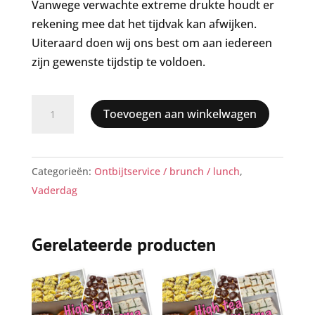
Vanwege verwachte extreme drukte houdt er
rekening mee dat het tijdvak kan afwijken.
Uiteraard doen wij ons best om aan iedereen
zijn gewenste tijdstip te voldoen.
vaderdagontbijt
Toevoegen aan winkelwagen
6
personen
bezorgd
Categorieën:
Ontbijtservice / brunch / lunch
,
op
Vaderdag
zondag
21
juni
Gerelateerde producten
aantal