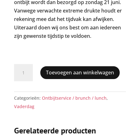
ontbijt wordt dan bezorgd op zondag 21 juni.
Vanwege verwachte extreme drukte houdt er
rekening mee dat het tijdvak kan afwijken.
Uiteraard doen wij ons best om aan iedereen
zijn gewenste tijdstip te voldoen.
vaderdag
Toevoegen aan winkelwagen
ontbijt/lunch
4
personen
Categorieën:
Ontbijtservice / brunch / lunch
,
bezorgd
Vaderdag
op
zondag
21
Gerelateerde producten
juni