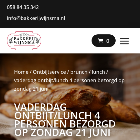
058 84 35 342
info@bakkerijwijnsma.nl
|
0
Home
/
Ontbijtservice / brunch / lunch
/
vaderdag ontbijt/lunch 4 personen bezorgd op
zondag 21 juni
VADERDAG
ONTBIJT/LUNCH 4
PERSONEN BEZORGD
OP ZONDAG 21 JUNI