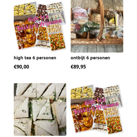
aantal
high tea 6 personen
ontbijt 6 personen
€
90,00
€
89,95