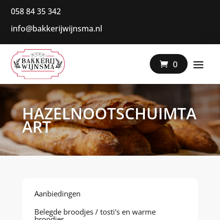
058 84 35 342
info@bakkerijwijnsma.nl
|
0
HAZELNOOTSCHUIMTA
ART
Aanbiedingen
Belegde broodjes / tosti's en warme
broodjes