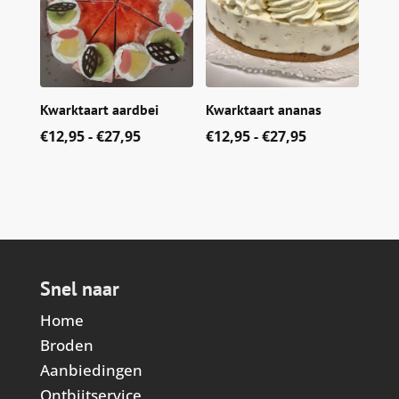
Kwarktaart aardbei
Kwarktaart ananas
Prijsklasse:
Prijsklasse:
€
12,95
-
€
27,95
€
12,95
-
€
27,95
€12,95
€12,95
tot
tot
€27,95
€27,95
Snel naar
Home
Broden
Aanbiedingen
Ontbijtservice